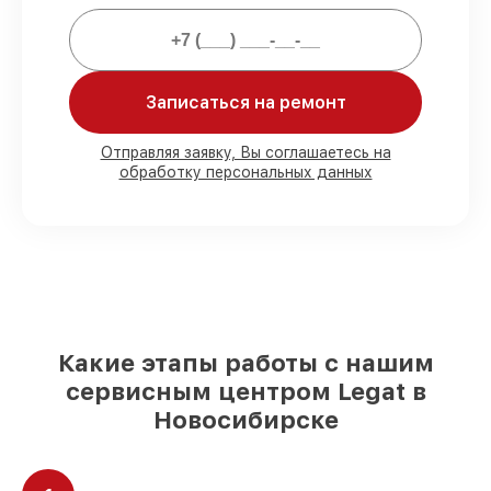
Мы гарантируем:
80%
заказов проводим в присутствии
Записаться на ремонт
клиента
90%
деталей Legat готовы к установке в
Новосибирске, остальные доступны для
Отправляя заявку, Вы соглашаетесь на
срочного заказа
обработку персональных данных
Оригинальные комплектующие Legat и
качественные аналоги
– с учётом
любых финансовых возможностей
85%
ремонтов выполняются в тот же
день, после приёма тепловизора
Какие этапы работы с нашим
сервисным центром Legat в
Новосибирске