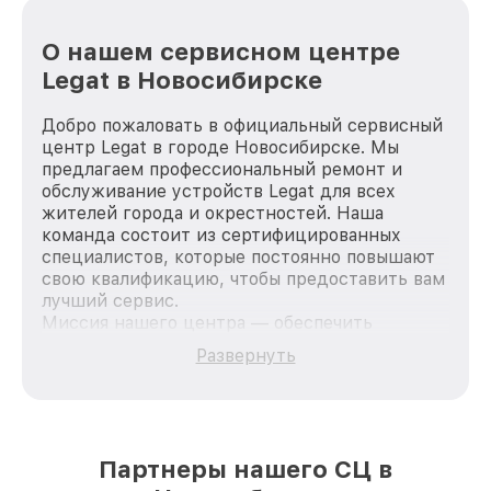
О нашем сервисном центре
Legat в Новосибирске
Добро пожаловать в официальный сервисный
центр Legat в городе Новосибирске. Мы
предлагаем профессиональный ремонт и
обслуживание устройств Legat для всех
жителей города и окрестностей. Наша
команда состоит из сертифицированных
специалистов, которые постоянно повышают
свою квалификацию, чтобы предоставить вам
лучший сервис.
Миссия нашего центра — обеспечить
качественный и доступный ремонт для
Развернуть
каждого пользователя продукции Legat, вне
зависимости от сложности поломки. Мы
стремимся к тому, чтобы каждый клиент был
удовлетворен скоростью и качеством
предоставляемых услуг. Наша цель — стать
Партнеры нашего СЦ в
лучшим сервисным центром Legat в городе