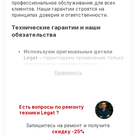
профессиональное обслуживание для всех
клиентов. Наши гарантии строятся на
принципах доверия и ответственности.
Технические гарантии и наши
обязательства
Используем оригинальные детали
Legat
– гарантируем применение только
качественных комплектующих.
Сертифицированные мастера
–
Развернуть
проходят строгий отбор, что
обеспечивает надёжную работу
устройства после ремонта.
Всегда выполняем ремонт вовремя
–
ремонт тепловизора Legat 3F40 Gen.2
без задержек.
Есть вопросы по ремонту
Гарантийное сопровождение
– все все
техники Legat ?
виды ремонта защищены сервисной
гарантией.
Запишитесь на ремонт и получите
скидку -25%