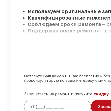
Используем оригинальные зап
Квалифицированные инжене
Соблюдаем сроки ремонта
– р
Поддержка после ремонта
– в
Мы гарантируем:
80%
ремонтов закрываем в ваше
90%
комплектующих Legat готовы
Подлинные запчасти Legat и 
Оставьте Ваш номер и я Вас бесплатно и без
проконсультирую по всем интересующим в
85%
работ занимают до 2 часов,
Запишитесь на ремонт и получите
скидку 
Запис