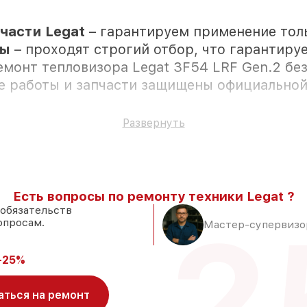
части Legat
– гарантируем применение тол
ры
– проходят строгий отбор, что гарантиру
емонт тепловизора Legat 3F54 LRF Gen.2 бе
се работы и запчасти защищены официальной
Развернуть
м присутствии
 к установке в Новосибирске, остальные до
Есть вопросы по ремонту техники Legat ?
надёжные аналоги
– для разного бюджета
 обязательств
2
опросам.
 после приёма тепловизора
Мастер-супервизор
-25%
аться на ремонт