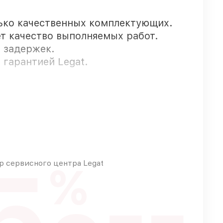
ько качественных комплектующих.
ет качество выполняемых работ.
з задержек.
 гарантией Legat.
ступны для срочного заказа
5
 сервисного центра Legat
%