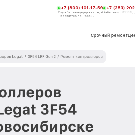
+7 (800) 101-17-59
+7 (383) 202
Служба техподдержки Legat
Работаем с
09:00
д
- бесплатно по России
Срочный ремонт
Це
зоров Legat
3F54 LRF Gen.2
/
/
Ремонт контроллеров
оллеров
Legat 3F54
Новосибирске