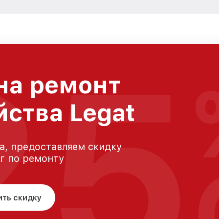
25
на ремонт
йства Legat
а, предоставляем скидку
уг по ремонту
ить скидку