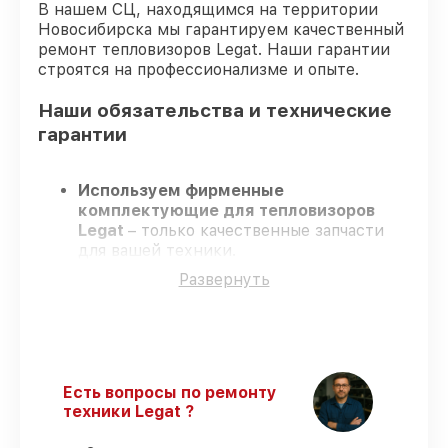
В нашем СЦ, находящимся на территории
Новосибирска мы гарантируем качественный
ремонт тепловизоров Legat. Наши гарантии
строятся на профессионализме и опыте.
Наши обязательства и технические
гарантии
Используем фирменные
комплектующие для тепловизоров
Legat
– только качественные запчасти
для вашей техники.
Опытные инженеры
– проходят
Развернуть
регулярное обучение, что обеспечивает
гарантированно долговечный результат.
Соблюдаем сроки
– ремонт
тепловизоров Legat в оговоренные
сроки.
Официальная гарантия
– на все виды
Есть вопросы по ремонту
работ и комплектующие для
техники Legat ?
тепловизоров Legat предоставляется