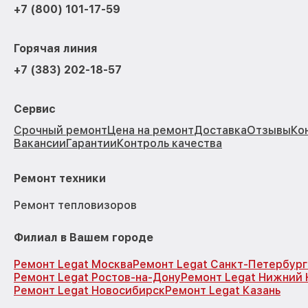
+7 (800) 101-17-59
Горячая линия
+7 (383) 202-18-57
Сервис
Срочный ремонт
Цена на ремонт
Доставка
Отзывы
Ко
Вакансии
Гарантии
Контроль качества
Ремонт техники
Ремонт тепловизоров
Филиал в Вашем городе
Ремонт Legat Москва
Ремонт Legat Санкт-Петербург
Ремонт Legat Ростов-на-Дону
Ремонт Legat Нижний 
Ремонт Legat Новосибирск
Ремонт Legat Казань